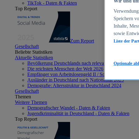
Wir und uns
TikTok - Daten & Fakten
Top Report
Verwendung g
Speichern vo
Inhalte, Mes
sowie Entwi
Zum Report
Liste der Par
Gesellschaft
Beliebte Statistiken
Aktuelle Statistiken
Bevölkerung Deutschlands nach relevanten Altersgrupp
Optionale ab
Die reichsten Menschen der Welt 2026
Empfänger von Arbeitslosengeld II / Sozialgeld / Bürge
Ausländer in Deutschland nach Nationalität 2025
Demografie: Altersstruktur in Deutschland 2024
Gesellschaft
Themen
Weitere Themen
Demografischer Wandel - Daten & Fakten
Jugendkriminalität in Deutschland - Daten & Fakten
Top Report