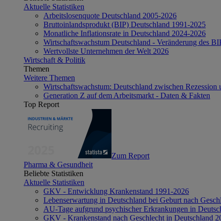
Aktuelle Statistiken
Arbeitslosenquote Deutschland 2005-2026
Bruttoinlandsprodukt (BIP) Deutschland 1991-2025
Monatliche Inflationsrate in Deutschland 2024-2026
Wirtschaftswachstum Deutschland - Veränderung des B
Wertvollste Unternehmen der Welt 2026
Wirtschaft & Politik
Themen
Weitere Themen
Wirtschaftswachstum: Deutschland zwischen Rezession 
Generation Z auf dem Arbeitsmarkt - Daten & Fakten
Top Report
Zum Report
Pharma & Gesundheit
Beliebte Statistiken
Aktuelle Statistiken
GKV - Entwicklung Krankenstand 1991-2026
Lebenserwartung in Deutschland bei Geburt nach Gesch
AU-Tage aufgrund psychischer Erkrankungen in Deutsc
GKV - Krankenstand nach Geschlecht in Deutschland 