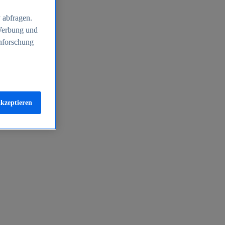
 abfragen.
 Werbung und
nforschung
akzeptieren