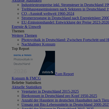
Aktuelle Statistiken
Industriestrompreise inkl. Stromsteuer in Deutschland 1
Treibhausgasemissionen nach Sektoren in Deutschland 
CO₂-Ausstoß weltweit 1960-2024
Stromerzeugung in Deutschland nach Energieträger 200
EU-Emissionshandel: Entwicklung der Preise 2023-202
Energie & Umwelt
Themen
Weitere Themen
Photovoltaik in Deutschland: Zwischen Fortschritt und 
Nachhaltiger Konsum
Top Report
Zum Report
Konsum & FMCG
Beliebte Statistiken
Aktuelle Statistiken
Vegetarier in Deutschland 2015-2025
Bierkonsum in Deutschland pro Kopf 1950-2025
Anzahl der Haustiere in deutschen Haushalten nach Tier
Umsatz mit Bio-Lebensmitteln in Deutschland 2000-202
Anzahl der Veganer in Deutschland 2015-2025