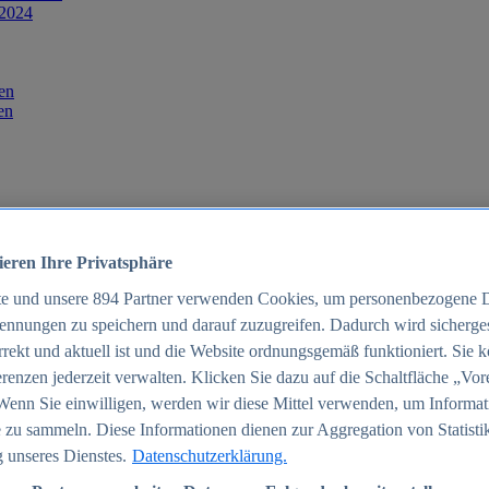
 2024
en
en
ieren Ihre Privatsphäre
te und unsere
894
Partner verwenden Cookies, um personenbezogene 
ennungen zu speichern und darauf zuzugreifen. Dadurch wird sichergest
orrekt und aktuell ist und die Website ordnungsgemäß funktioniert. Sie 
025
renzen jederzeit verwalten. Klicken Sie dazu auf die Schaltfläche „Vor
schland 2025
Wenn Sie einwilligen, werden wir diese Mittel verwenden, um Informat
 zu sammeln. Diese Informationen dienen zur Aggregation von Statisti
 unseres Dienstes.
Datenschutzerklärung.