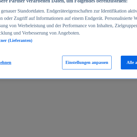
ere Partner verarbeiten Daten, um Folgendes bereitzustellen:
enauer Standortdaten. Endgeräteeigenschaften zur Identifikation aktiv
n oder Zugriff auf Informationen auf einem Endgerät. Personalisierte
sung von Werbeleistung und der Performance von Inhalten, Zielgruppe
cklung und Verbesserung von Angeboten.
tner (Lieferanten)
en 2024
lehnen
Einstellungen anpassen
Alle 
rgeld in Deutschland 2005-2025