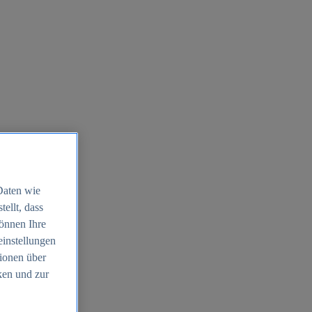
Daten wie
ellt, dass
können Ihre
einstellungen
ionen über
ken und zur