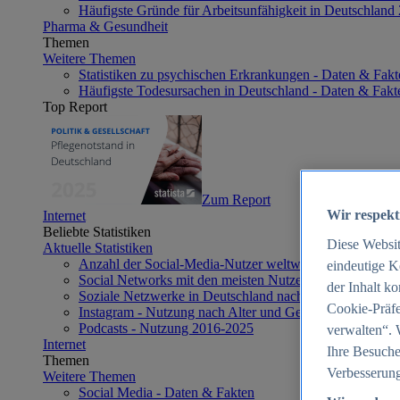
Häufigste Gründe für Arbeitsunfähigkeit in Deutschland
Pharma & Gesundheit
Themen
Weitere Themen
Statistiken zu psychischen Erkrankungen - Daten & Fakt
Häufigste Todesursachen in Deutschland - Daten & Fakt
Top Report
Zum Report
Wir respekt
Internet
Beliebte Statistiken
Diese Websi
Aktuelle Statistiken
Anzahl der Social-Media-Nutzer weltweit 2012-2025
eindeutige K
Social Networks mit den meisten Nutzern weltweit 2025
der Inhalt k
Soziale Netzwerke in Deutschland nach Generationen 2
Cookie-Präfe
Instagram - Nutzung nach Alter und Geschlecht in Deut
Podcasts - Nutzung 2016-2025
verwalten“. 
Internet
Ihre Besuche
Themen
Verbesserung
Weitere Themen
Social Media - Daten & Fakten