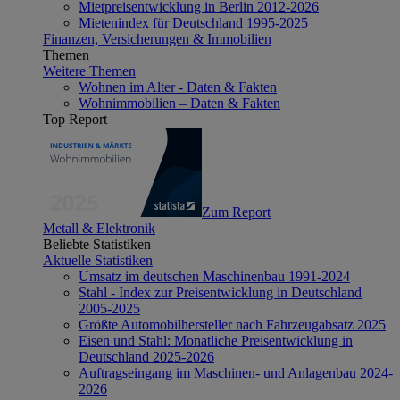
Mietpreisentwicklung in Berlin 2012-2026
Mietenindex für Deutschland 1995-2025
Finanzen, Versicherungen & Immobilien
Themen
Weitere Themen
Wohnen im Alter - Daten & Fakten
Wohnimmobilien – Daten & Fakten
Top Report
Zum Report
Metall & Elektronik
Beliebte Statistiken
Aktuelle Statistiken
Umsatz im deutschen Maschinenbau 1991-2024
Stahl - Index zur Preisentwicklung in Deutschland
2005-2025
Größte Automobilhersteller nach Fahrzeugabsatz 2025
Eisen und Stahl: Monatliche Preisentwicklung in
Deutschland 2025-2026
Auftragseingang im Maschinen- und Anlagenbau 2024-
2026