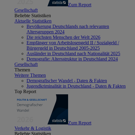
Zum Report
Gesellschaft
Beliebte Statistiken
Aktuelle Statistiken
Bevölkerung Deutschlands nach relevanten
Altersgruppen 2024
Die reichsten Menschen der Welt 2026
Empfänger von Arbeitslosengeld II / Sozialgeld /
Bürgergeld in Deutschland 2005-2025
Ausländer in Deutschland nach Nationalität 2025
Demografie: Altersstruktur in Deutschland 2024
Gesellschaft
Themen
Weitere Themen
Demografischer Wandel - Daten & Fakten
Jugendkriminalität in Deutschland - Daten & Fakten
Top Report
Zum Report
Verkehr & Logistik
Beliebte Statistiken