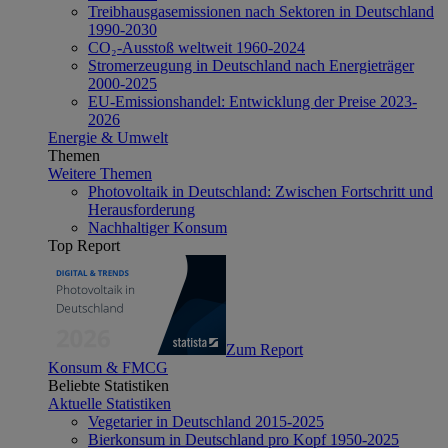
Treibhausgasemissionen nach Sektoren in Deutschland
1990-2030
CO₂-Ausstoß weltweit 1960-2024
Stromerzeugung in Deutschland nach Energieträger
2000-2025
EU-Emissionshandel: Entwicklung der Preise 2023-
2026
Energie & Umwelt
Themen
Weitere Themen
Photovoltaik in Deutschland: Zwischen Fortschritt und
Herausforderung
Nachhaltiger Konsum
Top Report
Zum Report
Konsum & FMCG
Beliebte Statistiken
Aktuelle Statistiken
Vegetarier in Deutschland 2015-2025
Bierkonsum in Deutschland pro Kopf 1950-2025