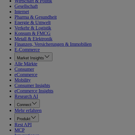
Wirtschaft & Politik
Gesellschaft
Internet
Pharma & Gesundheit
Energie & Umwelt
Verkehr & Logistik
Konsum & FMCG
Metall & Elektronik
Finanzen, Versicherungen & Immobilien
E-Commerce
Market Insights
Alle Märkte
Consumer
eCommerce
Mobility
Consumer Insights
eCommerce Insights
Research AI
Connect
Mehr erfahren
Produkt
Rest API
MCP