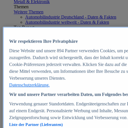
Metall & Elektronik
Themen
Weitere Themen
Automobilindustrie Deutschland - Daten & Fakten
Automobilindustrie weltweit - Daten & Fakten
Top Report
Wir respektieren Ihre Privatsphäre
Diese Website und unsere
894
Partner verwenden Cookies, um pe
Zum Report
zuzugreifen. Dadurch wird sichergestellt, dass der Inhalt korrekt
E-commerce
Cookie-Präferenzen jederzeit verwalten. Klicken Sie dazu auf die
Beliebte Statistiken
diese Mittel verwenden, um Informationen über Ihre Besuche zu s
Aktuelle Statistiken
E-Commerce - Entwicklung des Umsatzes in
Verbesserung unseres Dienstes.
Deutschland 1999-2025
Datenschutzerklärung.
Umsatz von Amazon in Deutschland und weltweit
2010-2025
Wir und unsere Partner verarbeiten Daten, um Folgendes bere
B2C-E-Commerce: Top-50 Online Shops in
Deutschland 2024
Verwendung genauer Standortdaten. Endgeräteeigenschaften zur Id
Marktanteile von Online-Zahlungsverfahren in
auf einem Endgerät. Personalisierte Werbung und Inhalte, Messu
Deutschland 2024
Zielgruppenforschung sowie Entwicklung und Verbesserung von
Umsatzstarke Warengruppen im Online-Handel in
Deutschland 2023-2025
Liste der Partner (Lieferanten)