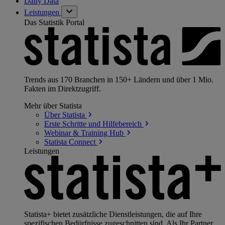
Daily Data
Leistungen
Das Statistik Portal
Trends aus 170 Branchen in 150+ Ländern und über 1 Mio.
Fakten im Direktzugriff.
Mehr über Statista
Über
Statista
Erste Schritte und
Hilfebereich
Webinar & Training
Hub
Statista
Connect
Leistungen
Statista+ bietet zusätzliche Dienstleistungen, die auf Ihre
spezifischen Bedürfnisse zugeschnitten sind. Als Ihr Partner