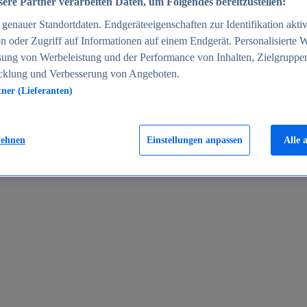
ere Partner verarbeiten Daten, um Folgendes bereitzustellen:
enauer Standortdaten. Endgeräteeigenschaften zur Identifikation aktiv
n oder Zugriff auf Informationen auf einem Endgerät. Personalisierte
sung von Werbeleistung und der Performance von Inhalten, Zielgruppe
cklung und Verbesserung von Angeboten.
tner (Lieferanten)
en 2024
lehnen
Einstellungen anpassen
Alle 
rgeld in Deutschland 2005-2025