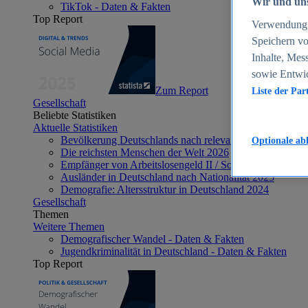
Wir und uns
TikTok - Daten & Fakten
Top Report
Verwendung g
Speichern vo
Inhalte, Mes
sowie Entwi
Zum Report
Liste der Par
Gesellschaft
Beliebte Statistiken
Aktuelle Statistiken
Bevölkerung Deutschlands nach relevanten Altersgrupp
Optionale ab
Die reichsten Menschen der Welt 2026
Empfänger von Arbeitslosengeld II / Sozialgeld / Bürge
Ausländer in Deutschland nach Nationalität 2025
Demografie: Altersstruktur in Deutschland 2024
Gesellschaft
Themen
Weitere Themen
Demografischer Wandel - Daten & Fakten
Jugendkriminalität in Deutschland - Daten & Fakten
Top Report