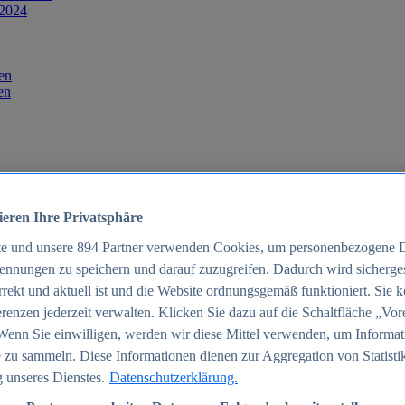
 2024
en
en
ieren Ihre Privatsphäre
te und unsere
894
Partner verwenden Cookies, um personenbezogene 
ennungen zu speichern und darauf zuzugreifen. Dadurch wird sichergest
orrekt und aktuell ist und die Website ordnungsgemäß funktioniert. Sie 
025
renzen jederzeit verwalten. Klicken Sie dazu auf die Schaltfläche „Vor
schland 2025
Wenn Sie einwilligen, werden wir diese Mittel verwenden, um Informat
 zu sammeln. Diese Informationen dienen zur Aggregation von Statisti
 unseres Dienstes.
Datenschutzerklärung.