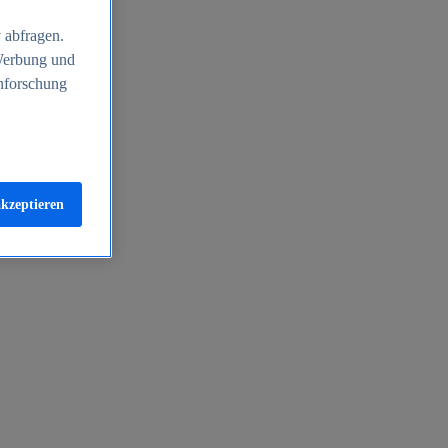
 abfragen.
 Werbung und
nforschung
akzeptieren