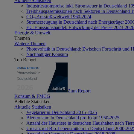
Aktuelle Statistiken
Industriestrompreise inkl. Stromsteuer in Deutschland 1
Treibhausgasemissionen nach Sektoren in Deutschland 
CO₂-Ausstoß weltweit 1960-2024
Stromerzeugung in Deutschland nach Energieträger 200
EU-Emissionshandel: Entwicklung der Preise 2023-202
Energie & Umwelt
Themen
Weitere Themen
Photovoltaik in Deutschland: Zwischen Fortschritt und 
Nachhaltiger Konsum
Top Report
Zum Report
Konsum & FMCG
Beliebte Statistiken
Aktuelle Statistiken
Vegetarier in Deutschland 2015-2025
Bierkonsum in Deutschland pro Kopf 1950-2025
Anzahl der Haustiere in deutschen Haushalten nach Tier
Umsatz mit Bio-Lebensmitteln in Deutschland 2000-202
Anzahl der Veganer in Deutschland 2015-2025