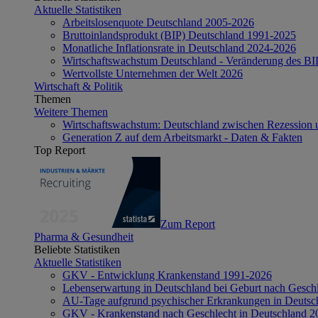
Aktuelle Statistiken
Arbeitslosenquote Deutschland 2005-2026
Bruttoinlandsprodukt (BIP) Deutschland 1991-2025
Monatliche Inflationsrate in Deutschland 2024-2026
Wirtschaftswachstum Deutschland - Veränderung des B
Wertvollste Unternehmen der Welt 2026
Wirtschaft & Politik
Themen
Weitere Themen
Wirtschaftswachstum: Deutschland zwischen Rezession 
Generation Z auf dem Arbeitsmarkt - Daten & Fakten
Top Report
Zum Report
Pharma & Gesundheit
Beliebte Statistiken
Aktuelle Statistiken
GKV - Entwicklung Krankenstand 1991-2026
Lebenserwartung in Deutschland bei Geburt nach Gesch
AU-Tage aufgrund psychischer Erkrankungen in Deutsc
GKV - Krankenstand nach Geschlecht in Deutschland 