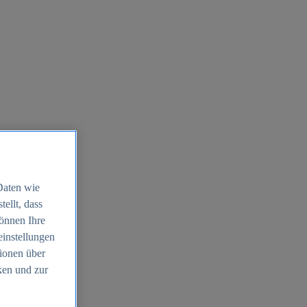
Daten wie
ellt, dass
können Ihre
einstellungen
ionen über
ken und zur