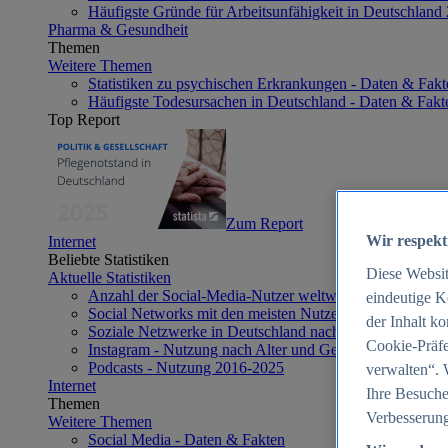
Häufigste Gründe für Arbeitsunfähigkeit in Deutschland
Pharma & Gesundheit
Themen
Weitere Themen
Statistiken zu psychischen Erkrankungen - Daten & Fakt
Häufigste Todesursachen in Deutschland - Daten & Fakt
Top Report
Zum Report
Wir respekt
Internet
Beliebte Statistiken
Diese Websi
Aktuelle Statistiken
Anzahl der Social-Media-Nutzer weltweit 2012-2025
eindeutige K
Social Networks mit den meisten Nutzern weltweit 2025
der Inhalt k
Soziale Netzwerke in Deutschland nach Generationen 2
Cookie-Präfe
Instagram - Nutzung nach Alter und Geschlecht in Deut
Podcasts - Nutzung 2016-2025
verwalten“. 
Internet
Ihre Besuche
Themen
Verbesserung
Weitere Themen
Social Media - Daten & Fakten