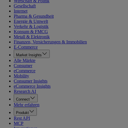
Wirtschaft & Politik
Gesellschaft
Internet
Pharma & Gesundheit
Energie & Umwelt
Verkehr & Logistik
Konsum & FMCG
Metall & Elektronik
Finanzen, Versicherungen & Immobilien
E-Commerce
Market Insights
Alle Märkte
Consumer
eCommerce
Mobility
Consumer Insights
eCommerce Insights
Research AI
Connect
Mehr erfahren
Produkt
Rest API
MCP