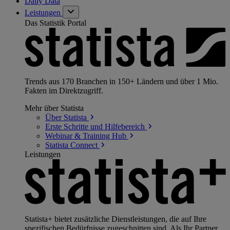
Daily Data
Leistungen
Das Statistik Portal
Trends aus 170 Branchen in 150+ Ländern und über 1 Mio.
Fakten im Direktzugriff.
Mehr über Statista
Über
Statista
Erste Schritte und
Hilfebereich
Webinar & Training
Hub
Statista
Connect
Leistungen
Statista+ bietet zusätzliche Dienstleistungen, die auf Ihre
spezifischen Bedürfnisse zugeschnitten sind. Als Ihr Partner