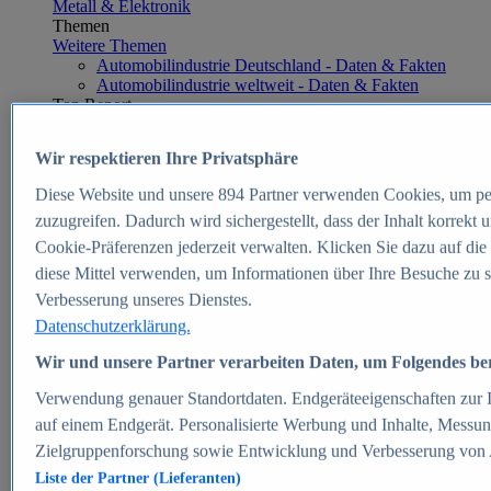
Metall & Elektronik
Themen
Weitere Themen
Automobilindustrie Deutschland - Daten & Fakten
Automobilindustrie weltweit - Daten & Fakten
Top Report
Wir respektieren Ihre Privatsphäre
Diese Website und unsere
894
Partner verwenden Cookies, um pe
Zum Report
zuzugreifen. Dadurch wird sichergestellt, dass der Inhalt korrekt
E-commerce
Cookie-Präferenzen jederzeit verwalten. Klicken Sie dazu auf die
Beliebte Statistiken
diese Mittel verwenden, um Informationen über Ihre Besuche zu s
Aktuelle Statistiken
E-Commerce - Entwicklung des Umsatzes in
Verbesserung unseres Dienstes.
Deutschland 1999-2025
Datenschutzerklärung.
Umsatz von Amazon in Deutschland und weltweit
2010-2025
Wir und unsere Partner verarbeiten Daten, um Folgendes bere
B2C-E-Commerce: Top-50 Online Shops in
Deutschland 2024
Verwendung genauer Standortdaten. Endgeräteeigenschaften zur Id
Marktanteile von Online-Zahlungsverfahren in
auf einem Endgerät. Personalisierte Werbung und Inhalte, Messu
Deutschland 2024
Zielgruppenforschung sowie Entwicklung und Verbesserung von
Umsatzstarke Warengruppen im Online-Handel in
Deutschland 2023-2025
Liste der Partner (Lieferanten)