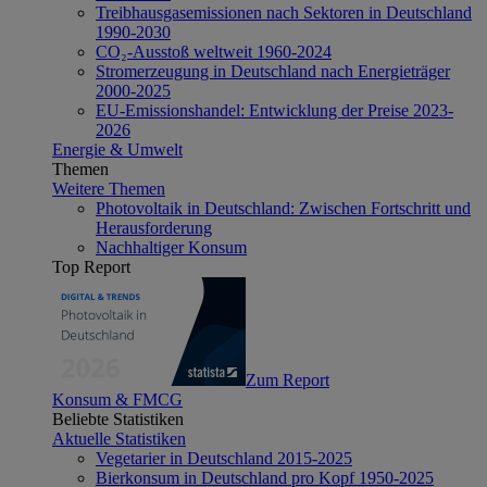
Treibhausgasemissionen nach Sektoren in Deutschland
1990-2030
CO₂-Ausstoß weltweit 1960-2024
Stromerzeugung in Deutschland nach Energieträger
2000-2025
EU-Emissionshandel: Entwicklung der Preise 2023-
2026
Energie & Umwelt
Themen
Weitere Themen
Photovoltaik in Deutschland: Zwischen Fortschritt und
Herausforderung
Nachhaltiger Konsum
Top Report
Zum Report
Konsum & FMCG
Beliebte Statistiken
Aktuelle Statistiken
Vegetarier in Deutschland 2015-2025
Bierkonsum in Deutschland pro Kopf 1950-2025