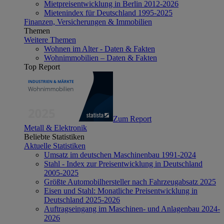
Mietpreisentwicklung in Berlin 2012-2026
Mietenindex für Deutschland 1995-2025
Finanzen, Versicherungen & Immobilien
Themen
Weitere Themen
Wohnen im Alter - Daten & Fakten
Wohnimmobilien – Daten & Fakten
Top Report
Zum Report
Metall & Elektronik
Beliebte Statistiken
Aktuelle Statistiken
Umsatz im deutschen Maschinenbau 1991-2024
Stahl - Index zur Preisentwicklung in Deutschland
2005-2025
Größte Automobilhersteller nach Fahrzeugabsatz 2025
Eisen und Stahl: Monatliche Preisentwicklung in
Deutschland 2025-2026
Auftragseingang im Maschinen- und Anlagenbau 2024-
2026