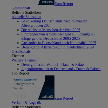
Zum Report
Gesellschaft
Beliebte Statistiken
Aktuelle Statistiken
Bevölkerung Deutschlands nach relevanten
Altersgruppen 2024
Die reichsten Menschen der Welt 2026
Empfänger von Arbeitslosengeld II / Sozialgeld /
Bürgergeld in Deutschland 2005-2025
Ausländer in Deutschland nach Nationalität 2025
Demografie: Altersstruktur in Deutschland 2024
Gesellschaft
Themen
Weitere Themen
Demografischer Wandel - Daten & Fakten
Jugendkriminalität in Deutschland - Daten & Fakten
Top Report
Zum Report
Verkehr & Logistik
Beliebte Statistiken